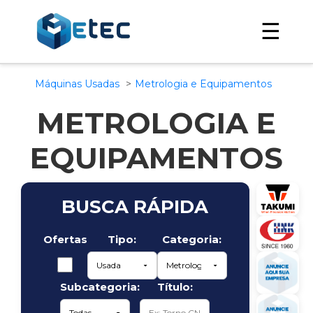
☰
Máquinas Usadas
Metrologia e Equipamentos
METROLOGIA E
EQUIPAMENTOS
BUSCA RÁPIDA
Ofertas
Tipo:
Categoria:
Subcategoria:
Título: