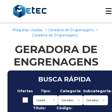
Máquinas Usadas
Geradora de Engrenagens
Geradora de Engrenagens
GERADORA DE
ENGRENAGENS
BUSCA RÁPIDA
Ofertas
Tipo:
Categoria:
Subcategoria:
Título:
Código: