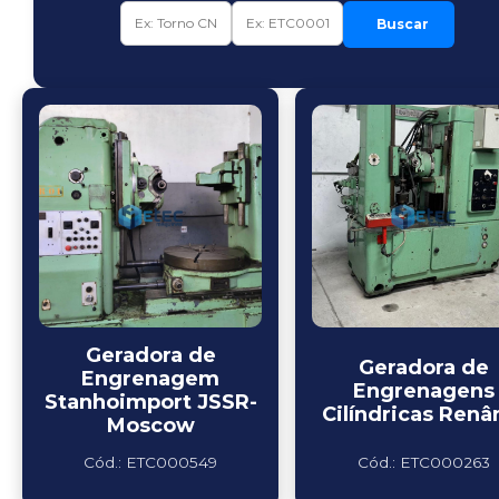
Buscar
Geradora de
Geradora de
Engrenagem
Engrenagens
Stanhoimport JSSR-
Cilíndricas Renâ
Moscow
Cód.: ETC000549
Cód.: ETC000263