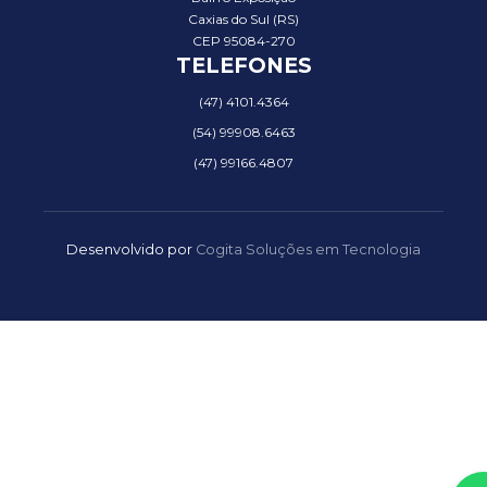
Caxias do Sul (RS)
CEP 95084-270
TELEFONES
(47) 4101.4364
(54) 99908.6463
(47) 99166.4807
Desenvolvido por
Cogita Soluções em Tecnologia