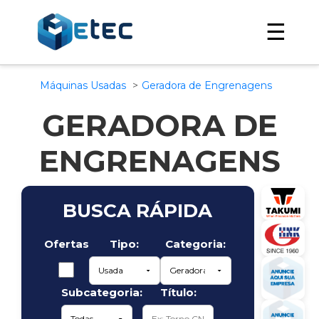
☰
Máquinas Usadas
Geradora de Engrenagens
GERADORA DE
ENGRENAGENS
BUSCA RÁPIDA
Ofertas
Tipo:
Categoria:
Subcategoria:
Título: