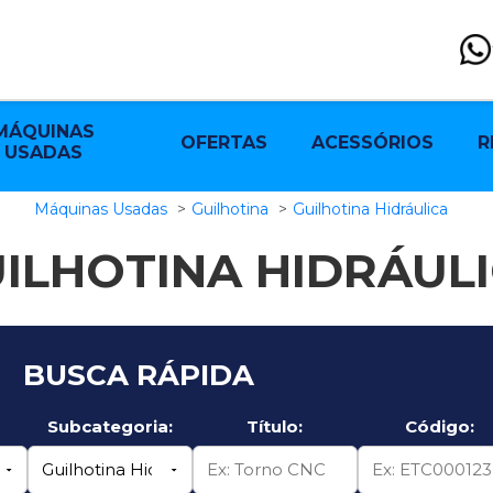
MÁQUINAS
OFERTAS
ACESSÓRIOS
R
USADAS
Máquinas Usadas
Guilhotina
Guilhotina Hidráulica
ILHOTINA HIDRÁUL
BUSCA RÁPIDA
Subcategoria:
Título:
Código: