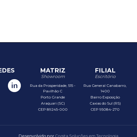
EDES
MATRIZ
FILIAL
Showroom
Escritório
Rua da Prosperidade, 515 -
Rua General Canabarro,
Pavilhão C
1400
Porto Grande
Bairro Exposição
Araquari (SC)
Caxias do Sul (RS)
CEP 89245-000
CEP 95084-270
Desenvolvido por
Cogita Soluções em Tecnologia