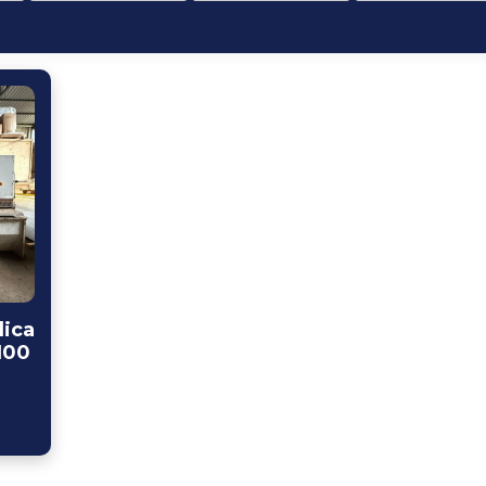
lica
100