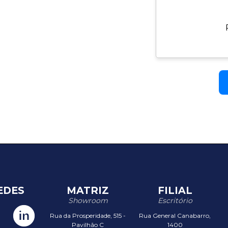
EDES
MATRIZ
FILIAL
Showroom
Escritório
Rua da Prosperidade, 515 -
Rua General Canabarro,
Pavilhão C
1400