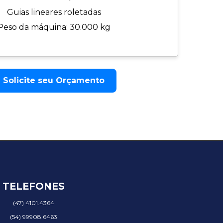
Guias lineares roletadas
Peso da máquina: 30.000 kg
Solicite seu Orçamento
TELEFONES
(47) 4101.4364
(54) 99908.6463