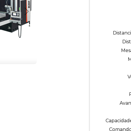
Próximo
Distanc
Dis
🔍
Mesa
M
V
Avanç
Capacidad
Comando: