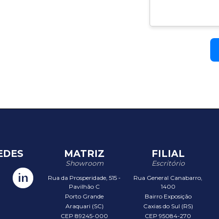
EDES
MATRIZ
FILIAL
Showroom
Escritório
Rua da Prosperidade, 515 -
Rua General Canabarro,
Pavilhão C
1400
Porto Grande
Bairro Exposição
Araquari (SC)
Caxias do Sul (RS)
CEP 89245-000
CEP 95084-270