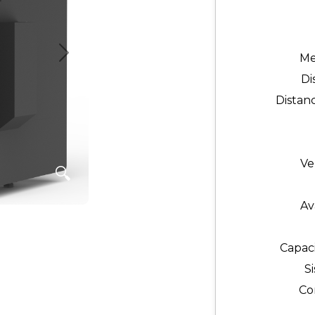
Me
Próximo
Di
Distan
Ve
🔍
Av
Capac
S
Co